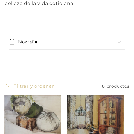
belleza de la vida cotidiana.
C
o
Biografia
n
t
e
n
i
d
Filtrar y ordenar
8 productos
o
d
e
s
p
l