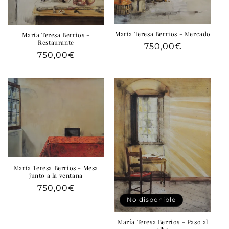
María Teresa Berrios - Mercado
María Teresa Berrios -
Restaurante
Precio
750,00€
Precio
750,00€
habitual
habitual
María Teresa Berrios - Mesa
junto a la ventana
Precio
750,00€
habitual
No disponible
María Teresa Berrios - Paso al