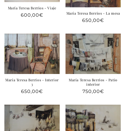
e
María Teresa Berrios - Viaje
g
María Teresa Berrios - La mesa
Precio
600,00€
a
Precio
650,00€
habitual
b
habitual
l
e
María Teresa Berrios - Interior
María Teresa Berrios - Patio
3
interior
Precio
650,00€
Precio
750,00€
habitual
habitual