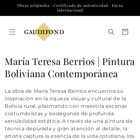
Ir
Obras originales · Certificado de autenticidad · Envío
directamente
internacional
al contenido
Carrito
C
María Teresa Berrios | Pintura
o
Boliviana Contemporánea
l
La obra de
María Teresa Berríos
encuentra su
e
inspiración en la riqueza visual y cultural de la
Bolivia rural, plasmando con maestría escenas
c
costumbristas y bodegones de profunda
c
sensibilidad estética. A través de una pintura de
técnica depurada y gran atención al detalle, la
i
artista captura la esencia de la vida cotidiana, los