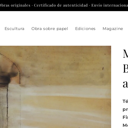
Obras originales · Certificado de autenticidad · Envío internaciona
Escultura
Obra sobre papel
Ediciones
Magazine
B
T
p
Fi
Me