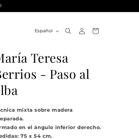
l
Iniciar
I
Carrito
Español
sesión
d
i
María Teresa
o
m
errios - Paso al
a
alba
écnica mixta sobre madera
reparada.
rmado en el ángulo inferior derecho.
didas: 75 x 54 cm.