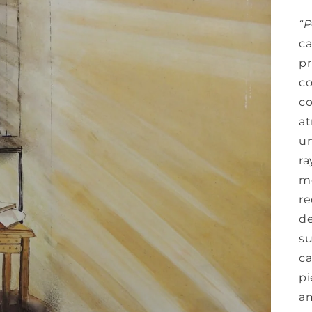
“P
ca
pr
co
co
at
un
ra
me
re
de
su
ca
pi
a