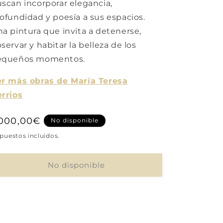
scan incorporar elegancia,
ofundidad y poesía a sus espacios.
a pintura que invita a detenerse,
servar y habitar la belleza de los
equeños momentos.
r más obras de María Teresa
rrios
recio
.000,00€
No disponible
abitual
puestos incluidos.
No disponible