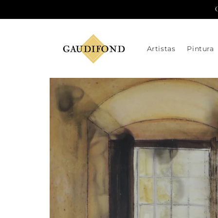
Ir
directamente
al contenido
Artistas
Pintura
Ir
directamente
a la
información
del producto