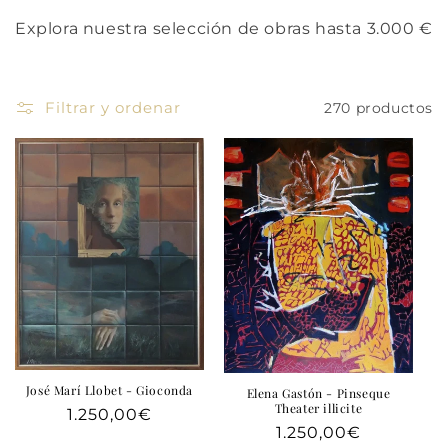
ó
Explora nuestra selección de obras hasta 3.000 €
n
:
Filtrar y ordenar
270 productos
José Marí Llobet - Gioconda
Elena Gastón - Pinseque
Theater illicite
Precio
1.250,00€
Precio
1.250,00€
habitual