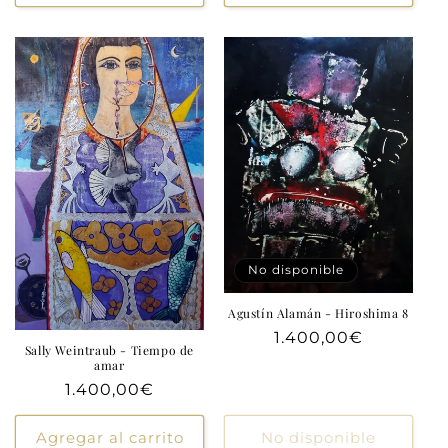
No disponible
Agustín Alamán - Hiroshima 8
Precio
1.400,00€
Sally Weintraub - Tiempo de
habitual
amar
Precio
1.400,00€
habitual
Agregar al carrito
No disponible