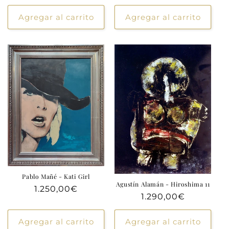
habitual
Agregar al carrito
Agregar al carrito
Pablo Mañé - Kati Girl
Agustín Alamán - Hiroshima 11
Precio
1.250,00€
Precio
1.290,00€
habitual
habitual
Agregar al carrito
Agregar al carrito