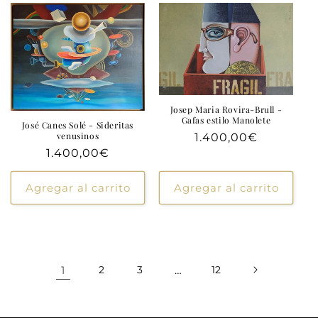
Josep Maria Rovira-Brull -
Gafas estilo Manolete
José Canes Solé - Sideritas
venusinos
Precio
1.400,00€
Precio
1.400,00€
habitual
habitual
Agregar al carrito
Agregar al carrito
1
2
3
…
12