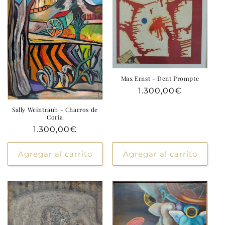
Max Ernst - Dent Prompte
Precio
1.300,00€
habitual
Sally Weintraub - Charros de
Coria
Precio
1.300,00€
habitual
Agregar al carrito
Agregar al carrito