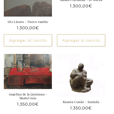
Precio
1.300,00€
habitual
Iris Lázaro - Nuevo rumbo
Precio
1.300,00€
habitual
Agregar al carrito
Agregar al carrito
Angelina de la Quintana -
Mantel rojo
Ramón Conde - Sentada
Precio
1.350,00€
Precio
1.350,00€
habitual