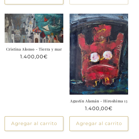
Cristina Alonso - Tierra y mar
Precio
1.400,00€
habitual
Agustín Alamán - Hiroshima 13
Precio
1.400,00€
habitual
Agregar al carrito
Agregar al carrito