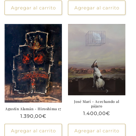
habitual
Agregar al carrito
Agregar al carrito
José Marí - Acechando al
pájaro
Agustín Alamán - Hiroshima 17
Precio
1.400,00€
Precio
1.390,00€
habitual
habitual
Agregar al carrito
Agregar al carrito