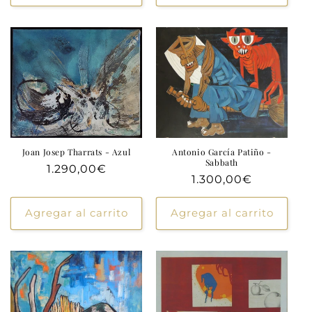
Joan Josep Tharrats - Azul
Antonio García Patiño -
Sabbath
Precio
1.290,00€
Precio
1.300,00€
habitual
habitual
Agregar al carrito
Agregar al carrito