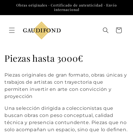
Ir
Obras originales · Certificado de autenticidad · Envío
directamente
internacional
al contenido
Carrito
C
Piezas hasta 3000€
o
Piezas originales de gran formato, obras únicas y
l
trabajos de artistas con trayectoria que
permiten invertir en arte con convicción y
e
proyección
c
Una selección dirigida a coleccionistas que
c
buscan obras con peso conceptual, calidad
técnica y presencia contundente. Piezas que no
i
solo acompañan un espacio, sino que lo definen.