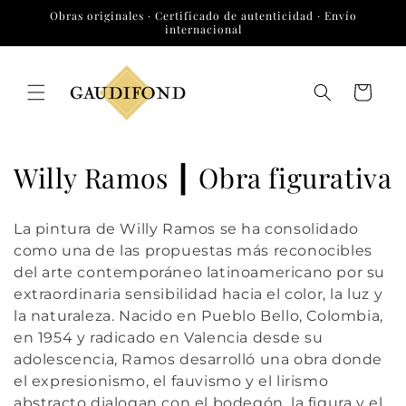
Ir
Obras originales · Certificado de autenticidad · Envío
directamente
internacional
al contenido
Carrito
C
Willy Ramos ┃ Obra figurativa
o
La pintura de
Willy Ramos
se ha consolidado
l
como una de las propuestas más reconocibles
del arte contemporáneo latinoamericano por su
e
extraordinaria sensibilidad hacia el color, la luz y
c
la naturaleza. Nacido en Pueblo Bello, Colombia,
en 1954 y radicado en Valencia desde su
c
adolescencia, Ramos desarrolló una obra donde
i
el expresionismo, el fauvismo y el lirismo
abstracto dialogan con el bodegón, la figura y el