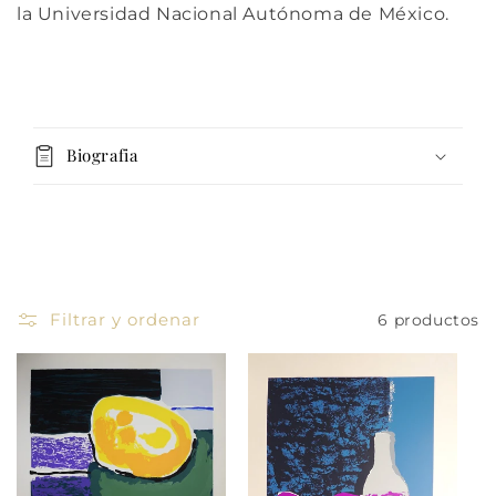
la Universidad Nacional Autónoma de México.
C
o
Biografia
n
t
e
n
i
d
Filtrar y ordenar
6 productos
o
d
e
s
p
l