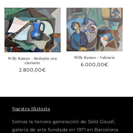
habitual
Willy Ramos - Valencia
Willy Ramos - Bodegón con
clarinete
Precio
6.000,00€
Precio
2.800,00€
habitual
habitual
Nuestra Historia
Somos la tercera generación de
Sala Gaudí
,
galería de arte fundada en 1971 en Barcelona