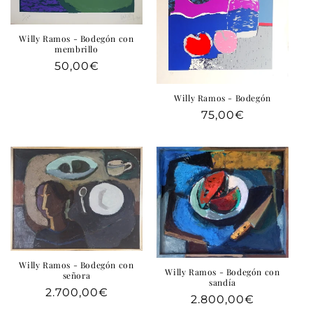
e
g
Willy Ramos - Bodegón con
a
membrillo
b
Precio
50,00€
l
habitual
Willy Ramos - Bodegón
e
Precio
75,00€
habitual
Willy Ramos - Bodegón con
Willy Ramos - Bodegón con
señora
sandía
Precio
2.700,00€
Precio
2.800,00€
habitual