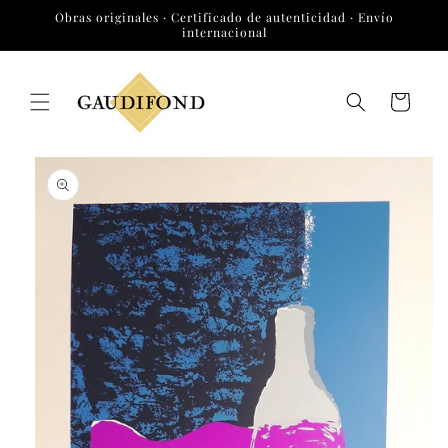
Ir
Obras originales · Certificado de autenticidad · Envío
directamente
internacional
al contenido
Carrito
Ir
directamente
a la
información
del producto