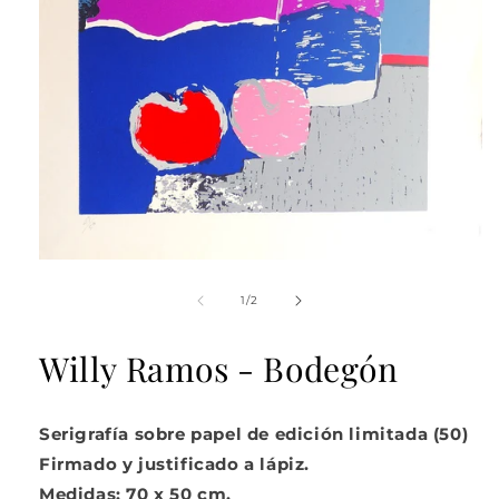
Abrir
elemento
multimedia
de
1
/
2
1
en
una
Willy Ramos - Bodegón
ventana
modal
Serigrafía sobre papel de edición limitada (50)
Firmado y justificado a lápiz.
Medidas: 70 x 50 cm.