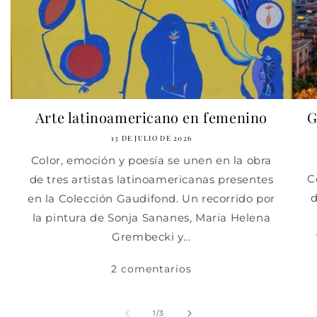
Arte latinoamericano en femenino
G
13 DE JULIO DE 2026
Color, emoción y poesía se unen en la obra
C
de tres artistas latinoamericanas presentes
d
en la Colección Gaudifond. Un recorrido por
la pintura de Sonja Sananes, Maria Helena
Grembecki y...
2 comentarios
de
1
/
3