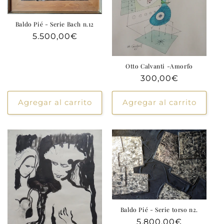
Baldo Pié - Serie Bach n.12
Precio
5.500,00€
habitual
Otto Calvanti -Amorfo
Precio
300,00€
habitual
Agregar al carrito
Agregar al carrito
Baldo Pié - Serie torso n2.
Precio
5.800,00€