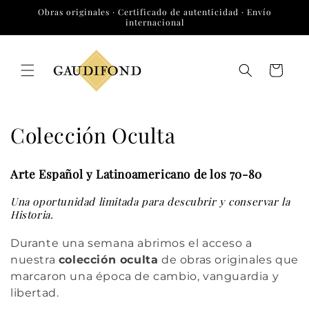
Ir
Obras originales · Certificado de autenticidad · Envío
directamente
internacional
al contenido
Carrito
C
Colección Oculta
o
Arte Español y Latinoamericano de los 70-80
l
Una oportunidad limitada para descubrir y conservar la
e
Historia.
c
Durante una semana abrimos el acceso a
nuestra
colección oculta
de obras originales que
c
marcaron una época de cambio, vanguardia y
i
libertad.