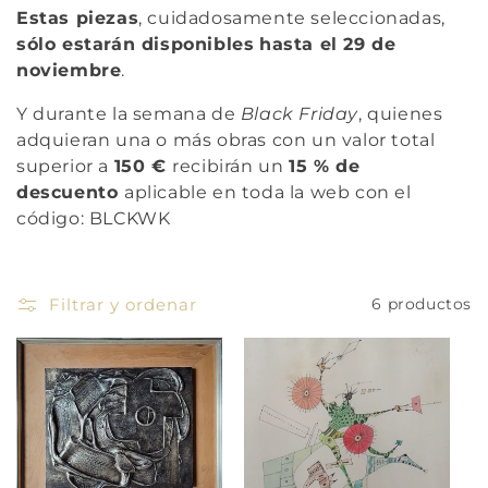
ó
Estas piezas
, cuidadosamente seleccionadas,
sólo estarán disponibles
hasta el 29 de
n
noviembre
.
:
Y durante la semana de
Black Friday
, quienes
adquieran una o más obras con un valor total
superior a
150 €
recibirán un
15 % de
descuento
aplicable en toda la web con el
código: BLCKWK
Filtrar y ordenar
6 productos