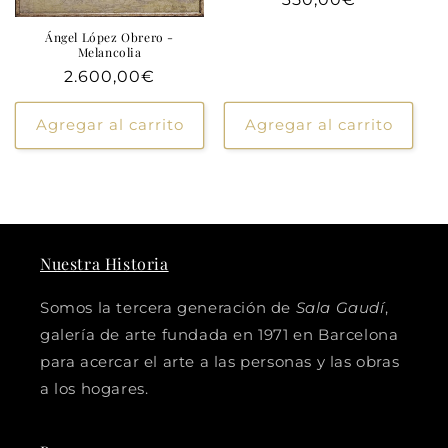
habitual
Ángel López Obrero -
Melancolia
Precio
2.600,00€
habitual
Agregar al carrito
Agregar al carrito
Nuestra Historia
Somos la tercera generación de
Sala Gaudí
,
galería de arte fundada en 1971 en Barcelona
para acercar el arte a las personas y las obras
a los hogares.