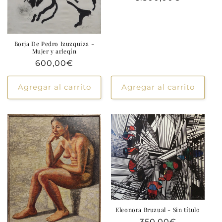
habitual
Borja De Pedro Izuzquiza -
Mujer y arleqín
Precio
600,00€
habitual
Agregar al carrito
Agregar al carrito
Eleonora Bruzual - Sin título
Precio
350,00€